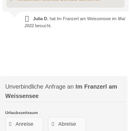
Zum Duschen müsste die allgemeine Brause im
Wellnessbereich im Dachgeschoss verwendet werden.
Julia D.
hat Im Franzerl am Weissensee im
Mai
Die Zimmer im Ferienhaus
2022
besucht.
Unverbindliche Anfrage an
Im Franzerl am
Weissensee
Urlaubszeitraum