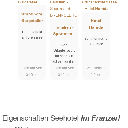
Strandhotel
Burgstaller
Hotel
Familien -
Harrida
Urlaub direkt
Sportresort
am Brennsee
Sommerfrische
BRENNSEEH
seit 1926
Das
OF
Urlaubsresort
für sportlich
aktive Familien
Feld am See
Feld am See
Weissensee
34.0 km
34.1 km
1.9 km
Eigenschaften Seehotel
Im Franzerl