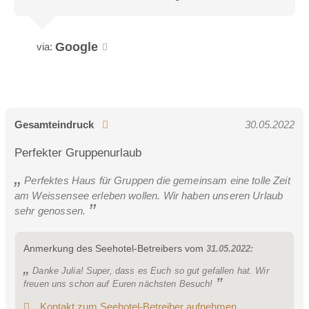
Dieses kann samt der zugehörigen Badewanne als privater
Ruheraum oder auch als Schlafzimmer genutzt werden. Das
Google
via:
nächste WC sowie die Dusche befinden sich im
Wellnessbereich nebenan. Dieses Zimmer ist auch mit einem
Fernseher und einer Ausziehcouch ausgestattet.
Die Zimmer im Ferienhaus
Gesamteindruck
30.05.2022
Perfekter Gruppenurlaub
1 Stockbettzimmer im Erdgeschoss
Perfektes Haus für Gruppen die gemeinsam eine tolle Zeit
am Weissensee erleben wollen. Wir haben unseren Urlaub
sehr genossen.
Ein kleines Zimmer mit einem Stockbett im Erdgeschoss,
ebenfalls südseitig mit Seeblick:
Anmerkung des Seehotel-Betreibers vom
31.05.2022:
Dieses Zimmer verfügt über keine eigene Dusche oder WC,
Danke Julia! Super, dass es Euch so gut gefallen hat. Wir
lediglich ein Waschtisch ist direkt im Zimmer. Das allgemeine
freuen uns schon auf Euren nächsten Besuch!
WC im Erdgeschoss befindet sich jedoch gleich nebenan.
Kontakt zum Seehotel-Betreiber aufnehmen