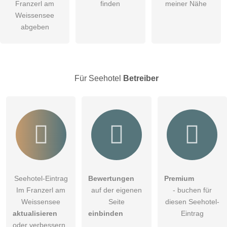
Franzerl am
finden
meiner Nähe
Weissensee
öffentliche Frage stellen
Abbrechen
abgeben
Hinweis:
Bitte beachten Sie, öffentliche Fragen sind
für alle
Besucher sichtbar
.
Klicken Sie hier um eine
individuelle Frage
an den
Seehotel-Eintrag zu stellen
.
Für Seehotel
Betreiber
Seehotel-Eintrag
Bewertungen
Premium
Im Franzerl am
auf der eigenen
- buchen für
Weissensee
Seite
diesen Seehotel-
aktualisieren
einbinden
Eintrag
oder verbessern