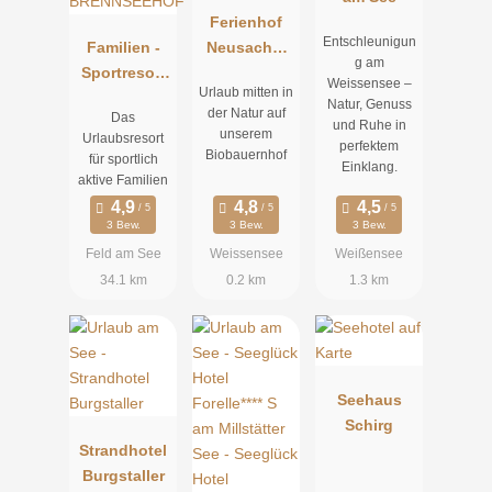
Ferienhof
Entschleunigun
Familien -
Neusacher
g am
Sportresort
Moser
Weissensee –
Urlaub mitten in
BRENNSEEH
Natur, Genuss
der Natur auf
Das
OF
und Ruhe in
unserem
Urlaubsresort
perfektem
Biobauernhof
für sportlich
Einklang.
aktive Familien
3 Bew.
3 Bew.
3 Bew.
Feld am See
Weissensee
Weißensee
34.1 km
0.2 km
1.3 km
Seehaus
Schirg
Strandhotel
Burgstaller