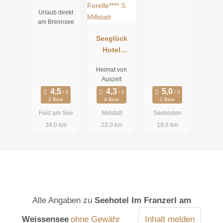
Urlaub direkt
am Brennsee
Seeglück
Hotel
Forelle**** S
Heimat von
Millstatt
Auszeit
3 Bew.
4 Bew.
1 Bew.
Feld am See
Millstatt
Seeboden
34.0 km
22.0 km
19.6 km
Alle Angaben zu
Seehotel Im Franzerl am
Weissensee
ohne Gewähr
Inhalt melden