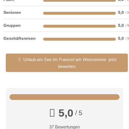
Senioren
5,0
Gruppen
5,0
Geschäftsreisen
5,0
Urlaub am See
Im Franzerl am Weissensee
jetzt
bewerten
1 Masterbedroom im Dachgeschoss
5,0
Ein Doppelzimmer neben dem Wellnessbereich im
/ 5
Dachgeschoss mit Seeblick nach Süden als auch nach
Osten:
37 Bewertungen