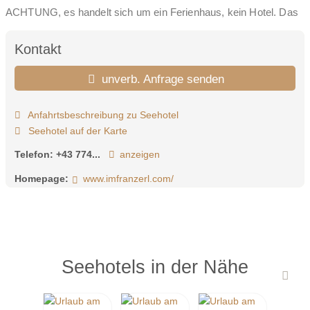
ACHTUNG, es handelt sich um ein Ferienhaus, kein Hotel. Das
Im Franzerl ist grundsätzlich zur Selbstversorgung gedacht,
Catering könnte aber eventuell organisiert werden.
Kontakt
Im Franzerl wohnen und essen alle zusammen! Am großen
unverb. Anfrage senden
gemeinsamen Esstisch aus massiver Eiche mit gemütlicher
Eckbank finden 14 Personen bequem Platz. Zusammen essen,
Anfahrtsbeschreibung zu Seehotel
lachen, diskutieren und lamentieren. Hier frönt man vor
knisterndem Effektfeuer Gesellschaftsspielen, dem Klatsch und
Seehotel auf der Karte
Tratsch.
Telefon:
+43 774...
anzeigen
Zusammen sein – aber sich zurückziehen können! Im Franzerl
Homepage:
www.imfranzerl.com/
finden Sie insgesamt sieben Schlafzimmer, alle südseitig mit
unbezahlbarem Blick auf den blauweiß schimmernden See. Die
fünf Hauptzimmer im ersten Stock sind alle mit großem Balkon,
WC und Dusche exklusiv ausgestattet. Das Masterbedroom im
Dachgeschoss mit Badewanne.
Seehotels in der Nähe
Abends wenn´s draußen kühl wird: Was gibt es feineres als
direkt unter dem Dach Im Franzerl zu relaxen?! Im obersten
Stockwerk unseres Hauses finden Sie eine Sauna für bis zu 8