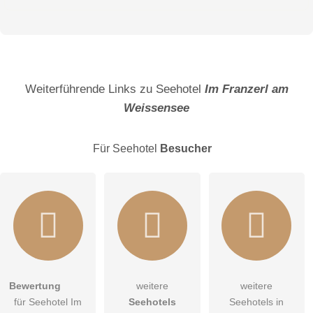
Vorname
Name
Weiterführende Links zu Seehotel
Im Franzerl am
Weissensee
E-Mail-Adresse (wird nicht veröffentlicht)
Für Seehotel
Besucher
Hiermit akzeptiere ich die
AGB
.
Bewertung
weitere
weitere
für Seehotel Im
Seehotels
Seehotels in
Die
Datenschutzerklärung
habe ich zur Kenntnis genommen.