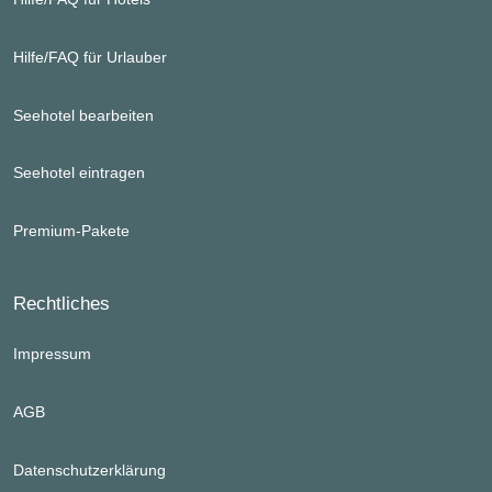
Bademantel, Saunatücher
Tischtennis im Garten
WLAN Zugang
Hilfe/FAQ für Urlauber
Das von unseren Gästen äußerst gelobte, große und
vielfältige Frühstücksbuffet steht Ihnen täglich von 8:00 bis
Seehotel bearbeiten
12:00 mittags zur Verfügung. Dieses ist selbstverständlich im
Zimmerpreis enthalten.
Seehotel eintragen
Gegen Gebühr: Massagen, Kajaks und Stand-Up-Paddle
Premium-Pakete
Board.
Rechtliches
Impressum
AGB
Datenschutzerklärung