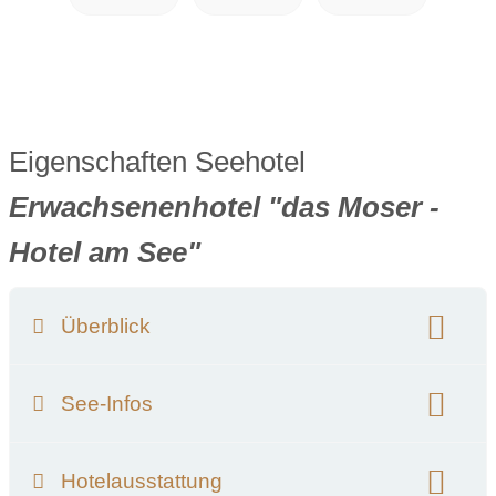
Eigenschaften Seehotel
Erwachsenenhotel "das Moser -
Hotel am See"
Überblick
Klassifizierung:
Preisniveau:
See-Infos
Unterkunftsart:
Hotel
Adults only
Name des nächsten Sees:
Faaker See
Hunde:
hundefreundlich
auf Anfrage
Hotelausstattung