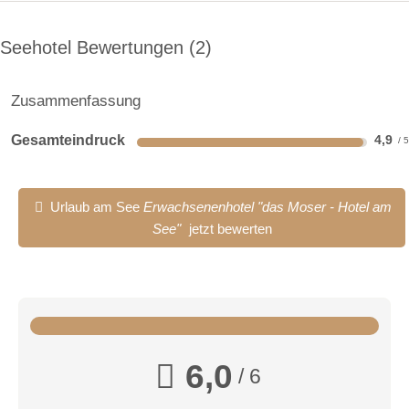
Zimmerkategorien:
Seehotel Bewertungen
2
Zusammenfassung
Gesamteindruck
4,9
Urlaub am See
Erwachsenenhotel "das Moser - Hotel am
See"
jetzt bewerten
eBike Verleih
Top E-Bikes am Faaker See mieten
Online buchen, mit PIN-Code abholen.
Inklusive Tour-Empfehlungen mit GPS-Navigation
4 Stunden ab 27€ (inkl. Helm, Fahrradtasche, Schloss)
6,0
/ 6
Doppelzimmer Classic
NEU an der SOCCERzone Drobollach: