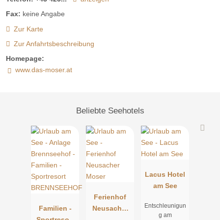
12:00 mittags zur Verfügung. Dieses ist selbstverständlich im
Zimmerpreis enthalten.
Fax:
keine Angabe
Zur Karte
Gegen Gebühr: Massagen, Kajaks und Stand-Up-Paddle
Zur Anfahrtsbeschreibung
Board.
Homepage:
www.das-moser.at
Beliebte Seehotels
Lacus Hotel
am See
Ferienhof
Entschleunigun
Familien -
Neusacher
g am
Sportresort
Moser