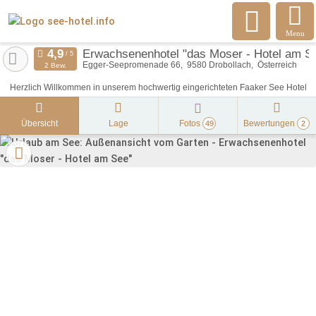
Menu
Erwachsenenhotel "das Moser - Hotel am S
Egger-Seepromenade 66
9580
Drobollach
Österreich
2 Bew.
Herzlich Willkommen in unserem hochwertig eingerichteten Faaker See Hotel
Übersicht
Lage
Fotos
Bewertungen
49
2