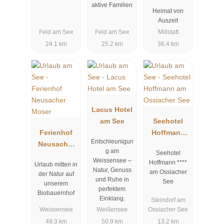
Forelle**** S
aktive Familien
Heimat von
Millstatt
Auszeit
Feld am See
Feld am See
Millstatt
24.1 km
25.2 km
36.4 km
Lacus Hotel
am See
Seehotel
Ferienhof
Hoffmann
Entschleunigun
Neusacher
am
g am
Seehotel
Moser
Ossiacher
Weissensee –
Hoffmann ****
Urlaub mitten in
See
Natur, Genuss
am Ossiacher
der Natur auf
und Ruhe in
See
unserem
perfektem
Biobauernhof
Einklang.
Steindorf am
Weissensee
Weißensee
Ossiacher See
49.3 km
50.9 km
13.2 km