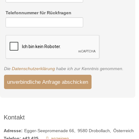
Unsere kostenlosen Wohlfühl-Extras für Sie:
Neue Strandliegen und Sonnenschirme
Telefonnummer für Rückfragen
Strandtasche & Badetuch
versperrter Parkplatz und Fahrradbox
Minibar (ungefüllt, sodass Sie selbst Getränke dort kühlen
können)
"Welcome Tray" bestehend aus einem Wasserkocher, Tee,
löslichem Kaffee, Zucker und Süßstoff. Für zusätzlichen
Bedarf können Sie entsprechende Vorräte an der Rezeption
Die
Datenschutzerklärung
habe ich zur Kenntnis genommen.
erwerben.
Benützung des Wellnessbereiches (mit Sauna, Dampfbad,
unverbindliche Anfrage abschicken
Infrarot- Tiefenwärmekabine, Ruheraum mit Terrasse und
traumhafter Aussicht)
Bademantel, Saunatücher
Tischtennis im Garten
Kontakt
WLAN Zugang
Das von unseren Gästen äußerst gelobte, große und
Adresse:
Egger-Seepromenade 66
9580
Drobollach
Österreich
vielfältige Frühstücksbuffet steht Ihnen täglich von 8:00 bis
Telefon:
+43 425...
anzeigen