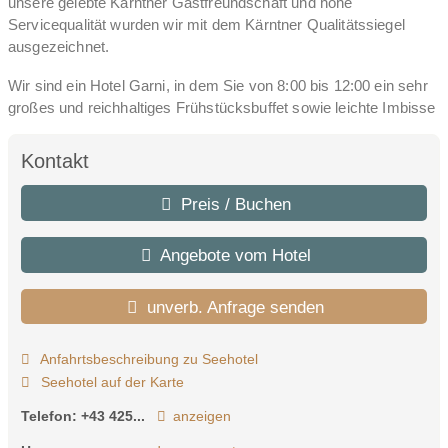
unsere gelebte Kärntner Gastfreundschaft und hohe
Servicequalität wurden wir mit dem Kärntner Qualitätssiegel
ausgezeichnet.
Wir sind ein Hotel Garni, in dem Sie von 8:00 bis 12:00 ein sehr
großes und reichhaltiges Frühstücksbuffet sowie leichte Imbisse
und kleine Leckereien auf unserer mediterran gestalteten
Terrasse genießen können.
Kontakt
Genießen Sie Ihren Urlaub am Faaker See in unserem
Preis / Buchen
großzügigen Areal. Bei über 5000qm Freifläche genießt bei uns
jeder Gast den Luxus von über 130qm ganz für sich alleine.
Angebote vom Hotel
Sanfte Blumenhügel und ein feiner Kies-Strand mit Nicht-
Schwimmer freundlichem Zugang zum Faaker See, welcher im
Sommer Temperaturen von bis zu 28 Grad erreicht, machen es
unverb. Anfrage senden
Ihnen leicht die Seele baumeln zu lassen.
Anfahrtsbeschreibung zu Seehotel
Lassen Sie den Urlaubstag am Abend bei Kerzenschein auf
Seehotel auf der Karte
unserer Terrasse mit einem guten Glas Wein und entspannter
Musik ausklingen.
Telefon:
+43 425...
anzeigen
Als einziges Adults-Only Hotel mit privatem Seezugang zum