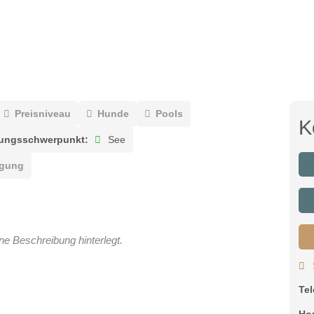
Preisniveau
Hunde
Pools
K
ngsschwerpunkt:
See
egung
ne Beschreibung hinterlegt.
Te
Ho