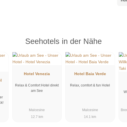
Seehotels in der Nähe
Hotel Venezia
Hotel Baia Verde
l
Relax & Comfort Hotel direkt
Relax, comfort & fun Hotel
am See
W
er
ck!
Malcesine
Malcesine
Bre
12.7 km
14.1 km