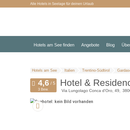
Alle Hotels in Seelage für deinen Urlaub
Hotels am See finden
Angebote
Blog
Übe
Hotels am See
Italien
Trentino-Südtirol
Gardas
Hotel & Residen
3 Bew.
Via Lungolago Conca d'Oro, 49
380