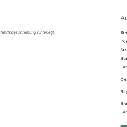
A
fahrtsbeschreibung hinterlegt.
St
Pos
Sta
Bu
La
Ort
Re
Br
Lä