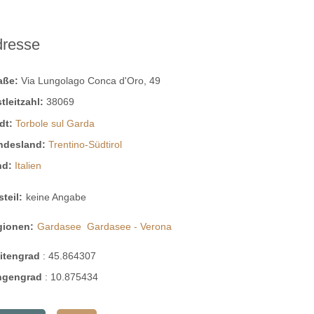
dresse
raße:
Via Lungolago Conca d'Oro, 49
tleitzahl:
38069
dt:
Torbole sul Garda
ndesland:
Trentino-Südtirol
nd:
Italien
steil:
keine Angabe
gionen:
Gardasee
Gardasee - Verona
eitengrad
:
45.864307
ngengrad
:
10.875434