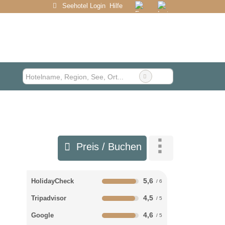
Seehotel Login
Hilfe
Preis / Buchen
5,6
HolidayCheck
4,5
Tripadvisor
4,6
Google