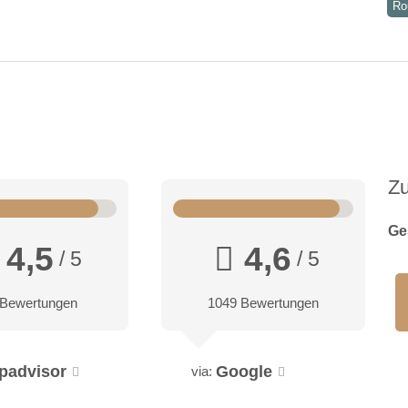
Ro
Z
Ge
4,5
4,6
/ 5
/ 5
 Bewertungen
1049 Bewertungen
ipadvisor
Google
via: