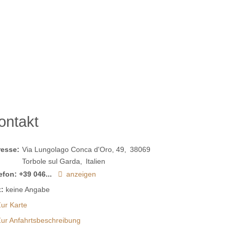
ontakt
resse:
Via Lungolago Conca d'Oro, 49
38069
Torbole sul Garda
Italien
efon:
+39 046...
anzeigen
:
keine Angabe
ur Karte
Zur Anfahrtsbeschreibung