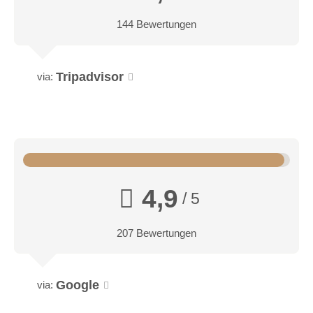
144 Bewertungen
Tripadvisor
via:
SEE-SUITE
für 2-4 Personen, 75 m², davon 20 m² Privatterrasse,
großzügiger Wohn- Schlafraum mit freistehendem
4,9
Doppelbett, ausziehbare Schlafcouch, Bad mit Dusche und
/ 5
getrenntem Tages-WC und Bidet, finnische Sauna,
begehbarem Schrank, Wohlfühl-Terrasse mit Whirlpool,
207 Bewertungen
Relaxliegen und direktem Einstieg in den Badesee. Mit freiem
Blick auf den See und inklusive Tiefgaragenstellplatz
Google
via: