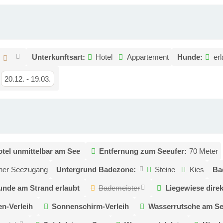
:
Unterkunftsart:
Hotel
Appartement
Hunde:
erl
20.12.
-
19.03.
tel unmittelbar am See
Entfernung zum Seeufer:
70 Meter
icher Seezugang
Untergrund Badezone:
Steine
Kies
Ba
nde am Strand erlaubt
Bademeister
Liegewiese dire
en-Verleih
Sonnenschirm-Verleih
Wasserrutsche am S