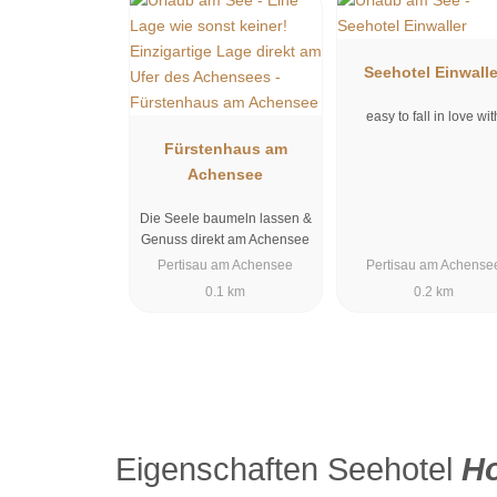
Ihre Familie Hofbauer
mit dem gesamtem Christina-Team
Seehotel Einwalle
easy to fall in love wit
Fürstenhaus am
Achensee
Die Seele baumeln lassen &
Genuss direkt am Achensee
Pertisau am Achensee
Pertisau am Achense
0.1 km
0.2 km
Eigenschaften Seehotel
Ho