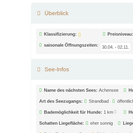
Überblick
Klassifizierung:
Preisniveau
saisonale Öffnungszeiten:
30.04.
-
02.11.
See-Infos
Name des nächsten Sees:
Achensee
Ho
Art des Seezugangs:
Strandbad
öffentl
Bademöglichkeit für Hunde:
1 km
Hu
Schatten Liegefläche:
eher sonnig
Lieg