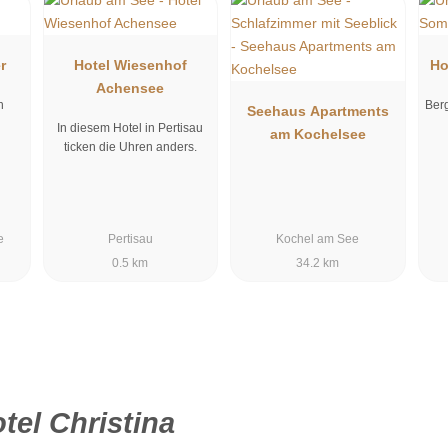
r
Hotel Wiesenhof
Ho
Achensee
h
Berg
Seehaus Apartments
In diesem Hotel in Pertisau
am Kochelsee
ticken die Uhren anders.
e
Pertisau
Kochel am See
0.5 km
34.2 km
tel Christina