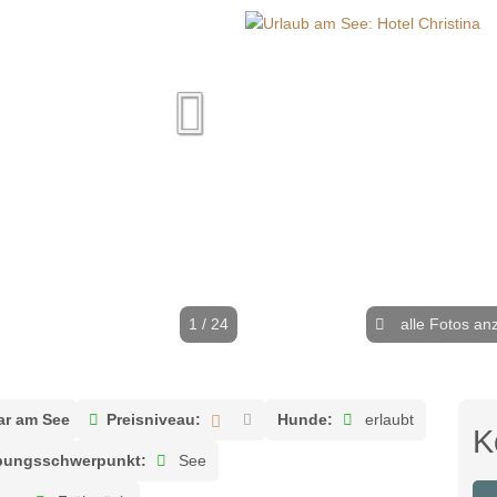
1 / 24
alle Fotos an
ar am See
Preisniveau:
Hunde:
erlaubt
K
ungsschwerpunkt:
See