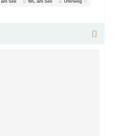
 am See
WC am See
Uferweg