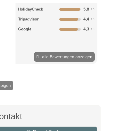
5,8
HolidayCheck
4,4
Tripadvisor
4,3
Google
alle Bewertungen anzeigen
zeigen
2 / 24
ontakt