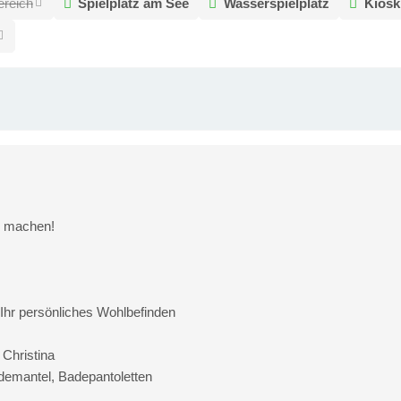
reich
Spielplatz am See
Wasserspielplatz
Kiosk
ed machen!
 Ihr persönliches Wohlbefinden
Christina
demantel, Badepantoletten