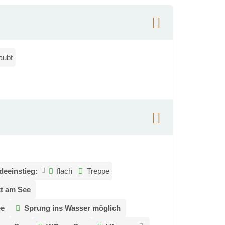
aubt
deeinstieg:
flach
Treppe
kt am See
ee
Sprung ins Wasser möglich