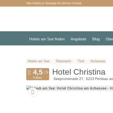
Alle Hotels in Seelage für deinen Urlaub
Hotels am See finden
Angebote
Blog
Übe
Hotels am See
Österreich
Tirol
Achensee
Hotel Christina
3 Bew.
Seepromenade 27
6213
Pertisau a