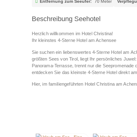
Entfernung zum Seeufer:
70 Meter
Verpfleg
Beschreibung Seehotel
Herzlich willkommen im Hotel Christina!
Ihr kleinstes 4-Sterne Hotel am Achensee
Sie suchen ein liebenswertes 4-Sterne Hotel am Ach
größten Sees von Tirol, liegt Ihr persönliches Juw
Panorama-Terrasse, trennt nur die Seepromenade da
entdecken Sie das kleinste 4-Sterne Hotel direkt a
Hier, im familiengeführten Hotel Christina am Achens
In idealer Lage zum Wandern, Biken, Golfen und Akt
Köstliches aus dem eigenen Café, Wellness im klein
Schön, wenn auch Sie bald erleben, warum unser s
in Tirol gilt.
Wir im Hotel Christina am Achensee freuen uns von