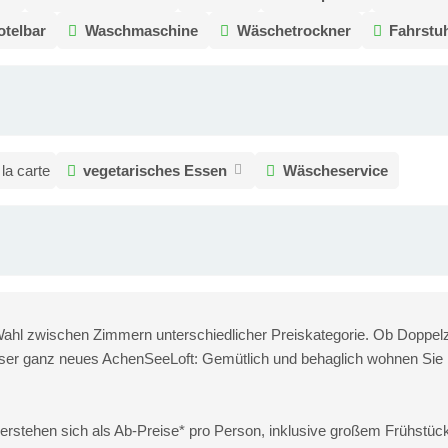
otelbar
Waschmaschine
Wäschetrockner
Fahrstu
 la carte
vegetarisches Essen
Wäscheservice
Wahl zwischen Zimmern unterschiedlicher Preiskategorie. Ob Doppel
nser ganz neues AchenSeeLoft: Gemütlich und behaglich wohnen Sie
rstehen sich als Ab-Preise* pro Person, inklusive großem Frühstückb