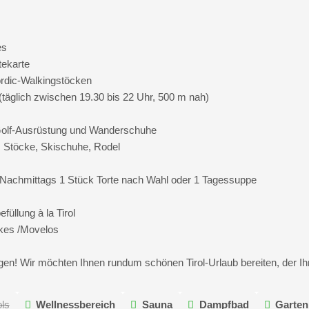
es
tekarte
rdic-Walkingstöcken
(täglich zwischen 19.30 bis 22 Uhr, 500 m nah)
Golf-Ausrüstung und Wanderschuhe
, Stöcke, Skischuhe, Rodel
.: Nachmittags 1 Stück Torte nach Wahl oder 1 Tagessuppe
üllung à la Tirol
ikes /Movelos
en! Wir möchten Ihnen rundum schönen Tirol-Urlaub bereiten, der Ih
ls
Wellnessbereich
Sauna
Dampfbad
Garten