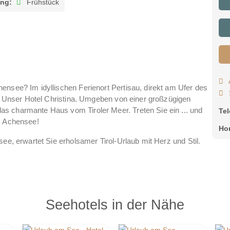
ung:
Frühstück
ensee? Im idyllischen Ferienort Pertisau, direkt am Ufer des
el: Unser Hotel Christina. Umgeben von einer großzügigen
s charmante Haus vom Tiroler Meer. Treten Sie ein ... und
Te
m Achensee!
Ho
ee, erwartet Sie erholsamer Tirol-Urlaub mit Herz und Stil.
ivsein in den Tiroler Alpen, genießen Sie gemütliche Zimmer,
en, feinen Hotel-SPA – und ehrliche Gastfreundschaft.
ympathisches Hotel am Achensee als Geheimtipp für Urlaub
Seehotels in der Nähe
 Herzen auf Sie!