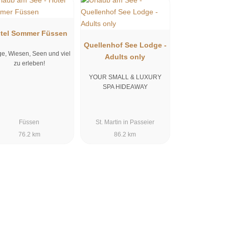
tel Sommer Füssen
Quellenhof See Lodge -
e, Wiesen, Seen und viel
Adults only
zu erleben!
YOUR SMALL & LUXURY
SPA HIDEAWAY
Füssen
St. Martin in Passeier
76.2 km
86.2 km