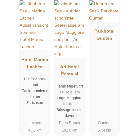
Parkhotel
Gunten
Hotel Marina
Lachen
Art Hotel
Posta al
Die Erlebnis-
lago
und
Familiengeführt
Gastronomieme
es Hotel am
ile am
Lago Maggiore
Zürichsee
mit den
Brissago Inseln
davor
Lachen
Porto Ronco
Gunten
45.3 km
102.0 km
57.4 km