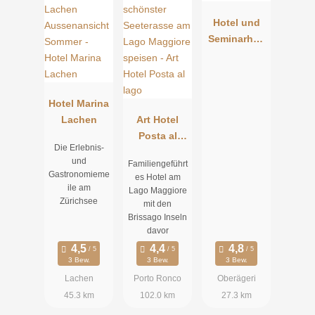
Hotel und
Seminarhau
s Ländli
Hotel Marina
Lachen
Art Hotel
Posta al
Die Erlebnis-
lago
und
Familiengeführt
Gastronomieme
es Hotel am
ile am
Lago Maggiore
Zürichsee
mit den
Brissago Inseln
davor
3 Bew.
3 Bew.
3 Bew.
Lachen
Porto Ronco
Oberägeri
45.3 km
102.0 km
27.3 km