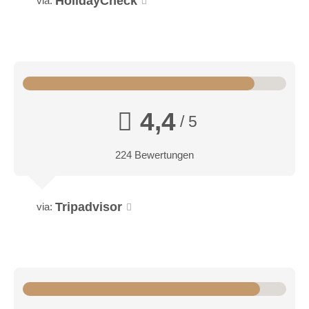
HolidayCheck
via:
4,4
/ 5
224 Bewertungen
Tripadvisor
via: