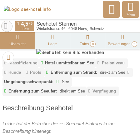
Menu
Seehotel Sternen
Winkelstrasse 46
6048
Horw
Schweiz
3 Bew.
Übersicht
Lage
Fotos
Bewertungen
0
3
Klassifizierung
Hotel unmittelbar am See
Preisniveau
Hunde
Pools
Entfernung zum Strand:
direkt am See
Umgebungsschwerpunkt:
See
Entfernung zum Seeufer:
direkt am See
Verpflegung
Beschreibung Seehotel
Leider hat der Betreiber dieses Seehotel-Eintrags keine
Beschreibung hinterlegt.