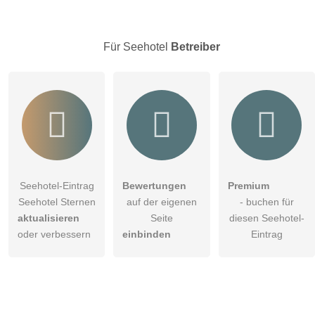
Hinweis:
Bitte beachten Sie, öffentliche Fragen sind
für alle
Besucher sichtbar
.
Für Seehotel
Betreiber
Klicken Sie hier um eine
individuelle Frage
an den
Seehotel-Eintrag zu stellen
.
Seehotel-Eintrag
Bewertungen
Premium
Seehotel Sternen
auf der eigenen
- buchen für
aktualisieren
Seite
diesen Seehotel-
oder verbessern
einbinden
Eintrag