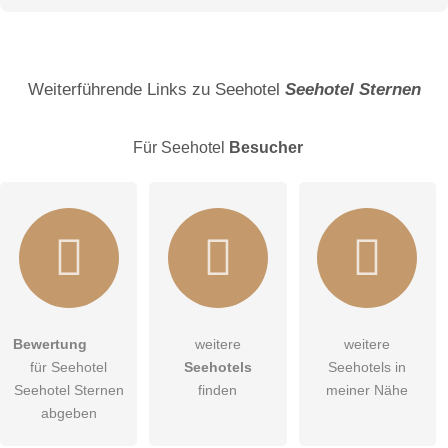
Name
Weiterführende Links zu Seehotel
Seehotel Sternen
Für Seehotel
Besucher
E-Mail-Adresse (wird nicht veröffentlicht)
Bewertung
weitere
weitere
Hiermit akzeptiere ich die
AGB
.
für Seehotel
Seehotels
Seehotels in
Seehotel Sternen
finden
meiner Nähe
Die
Datenschutzerklärung
habe ich zur Kenntnis genommen.
abgeben
öffentliche Frage stellen
Abbrechen