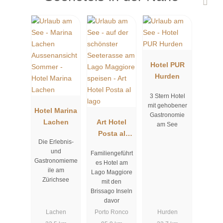
Hotel PUR
Hurden
3 Stern Hotel
mit gehobener
Hotel Marina
Gastronomie
Lachen
Art Hotel
am See
Posta al
Die Erlebnis-
lago
und
Familiengeführt
Gastronomieme
es Hotel am
ile am
Lago Maggiore
Zürichsee
mit den
Brissago Inseln
davor
Lachen
Porto Ronco
Hurden