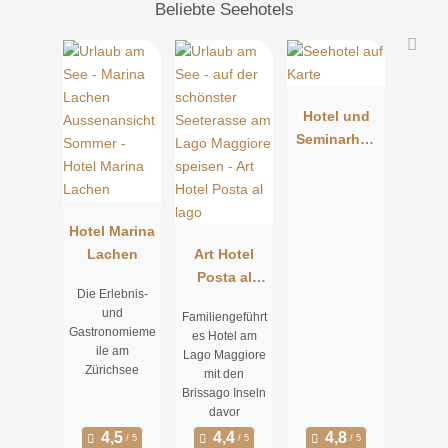
Beliebte Seehotels
Hotel und
Seminarhau
s Ländli
Hotel Marina
Lachen
Art Hotel
Posta al
Die Erlebnis-
lago
und
Familiengeführt
Gastronomieme
es Hotel am
ile am
Lago Maggiore
Zürichsee
mit den
Brissago Inseln
davor