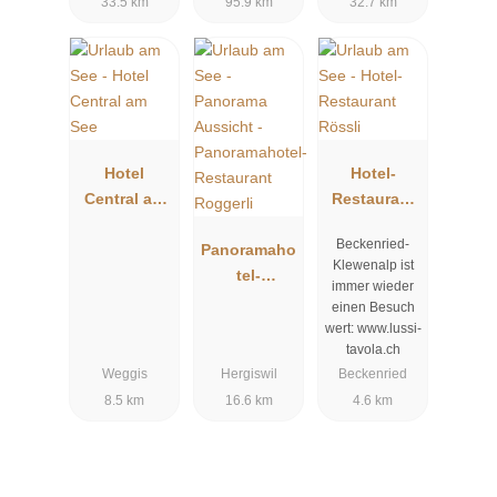
33.5 km
95.9 km
32.7 km
Hotel
Hotel-
Central am
Restaurant
See
Rössli
Beckenried-
Panoramaho
Klewenalp ist
tel-
immer wieder
Restaurant
einen Besuch
Roggerli
wert: www.lussi-
tavola.ch
Weggis
Hergiswil
Beckenried
8.5 km
16.6 km
4.6 km