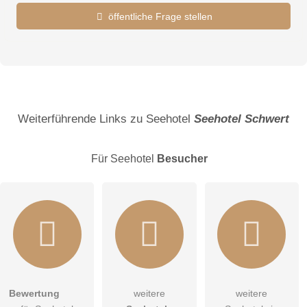
öffentliche Frage stellen
Vorname
Name
Weiterführende Links zu Seehotel
Seehotel Schwert
Für Seehotel
Besucher
E-Mail-Adresse (wird nicht veröffentlicht)
Bewertung
weitere
weitere
Hiermit akzeptiere ich die
AGB
.