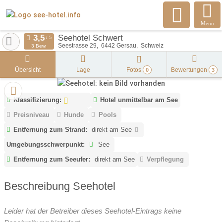
Menu
Seehotel Schwert
Seestrasse 29
6442
Gersau
Schweiz
3 Bew.
Übersicht
Lage
Fotos
Bewertungen
0
3
Klassifizierung:
Hotel unmittelbar am See
Preisniveau
Hunde
Pools
Entfernung zum Strand:
direkt am See
Umgebungsschwerpunkt:
See
Entfernung zum Seeufer:
direkt am See
Verpflegung
Beschreibung Seehotel
Leider hat der Betreiber dieses Seehotel-Eintrags keine