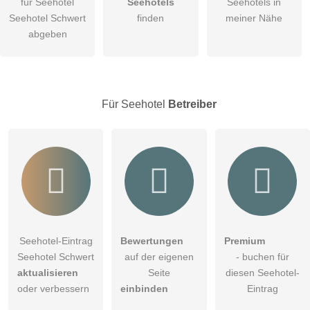
für Seehotel
Seehotels
Seehotels in
Seehotel Schwert
finden
meiner Nähe
Die
Datenschutzerklärung
habe ich zur Kenntnis genommen.
abgeben
öffentliche Frage stellen
Abbrechen
Hinweis:
Bitte beachten Sie, öffentliche Fragen sind
für alle
Besucher sichtbar
.
Für Seehotel
Betreiber
Klicken Sie hier um eine
individuelle Frage
an den
Seehotel-Eintrag zu stellen
.
Seehotel-Eintrag
Bewertungen
Premium
Seehotel Schwert
auf der eigenen
- buchen für
aktualisieren
Seite
diesen Seehotel-
oder verbessern
einbinden
Eintrag