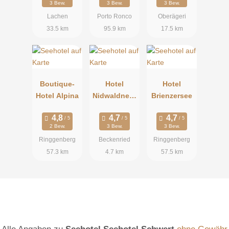
3 Bew.
3 Bew.
3 Bew.
Lachen
Porto Ronco
Oberägeri
33.5 km
95.9 km
17.5 km
Boutique-
Hotel
Hotel
Hotel Alpina
Nidwaldnerh
Brienzersee
of
2 Bew.
3 Bew.
3 Bew.
Ringgenberg
Beckenried
Ringgenberg
57.3 km
4.7 km
57.5 km
Alle Angaben zu
Seehotel Seehotel Schwert
ohne Gewähr