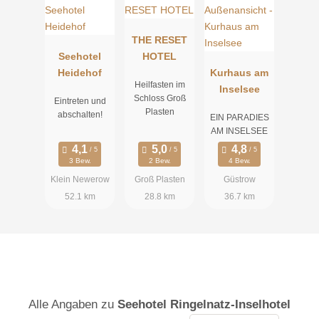
THE RESET
Seehotel
HOTEL
Heidehof
Kurhaus am
Heilfasten im
Inselsee
Schloss Groß
Eintreten und
Plasten
abschalten!
EIN PARADIES
AM INSELSEE
3 Bew.
2 Bew.
4 Bew.
Klein Newerow
Groß Plasten
Güstrow
52.1 km
28.8 km
36.7 km
Alle Angaben zu
Seehotel Ringelnatz-Inselhotel