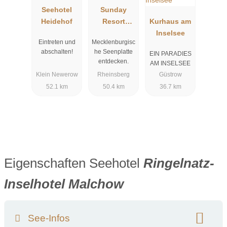
Seehotel
Sunday
Heidehof
Resort
Kurhaus am
Rheinsberg
Inselsee
Eintreten und
Mecklenburgisc
abschalten!
he Seenplatte
EIN PARADIES
entdecken.
AM INSELSEE
Klein Newerow
Rheinsberg
Güstrow
52.1 km
50.4 km
36.7 km
Eigenschaften Seehotel
Ringelnatz-
Inselhotel Malchow
See-Infos