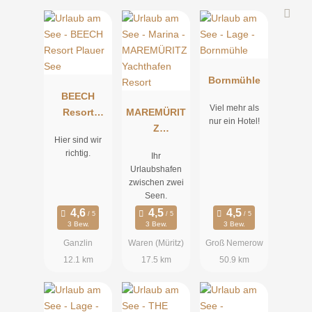
Bornmühle
BEECH
Viel mehr als
Resort
MAREMÜRIT
nur ein Hotel!
Plauer See
Z
Hier sind wir
Yachthafen
richtig.
Ihr
Resort
Urlaubshafen
zwischen zwei
Seen.
3 Bew.
3 Bew.
3 Bew.
Ganzlin
Waren (Müritz)
Groß Nemerow
12.1 km
17.5 km
50.9 km