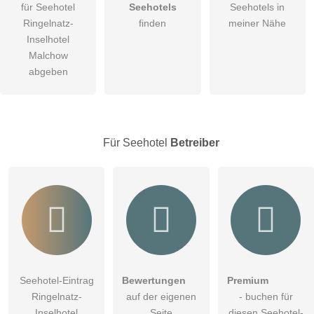
für Seehotel
Seehotels
Seehotels in
Die
Datenschutzerklärung
habe ich zur Kenntnis genommen.
Ringelnatz-
finden
meiner Nähe
Inselhotel
öffentliche Frage stellen
Abbrechen
Malchow
Hinweis:
Bitte beachten Sie, öffentliche Fragen sind
für alle
abgeben
Besucher sichtbar
.
Klicken Sie hier um eine
individuelle Frage
an den
Seehotel-Eintrag zu stellen
.
Für Seehotel
Betreiber
Seehotel-Eintrag
Bewertungen
Premium
Ringelnatz-
auf der eigenen
- buchen für
Inselhotel
Seite
diesen Seehotel-