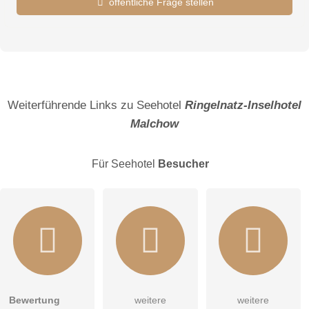
öffentliche Frage stellen
Vorname
Name
Weiterführende Links zu Seehotel
Ringelnatz-Inselhotel
Malchow
E-Mail-Adresse (wird nicht veröffentlicht)
Für Seehotel
Besucher
Hiermit akzeptiere ich die
AGB
.
Bewertung
weitere
weitere