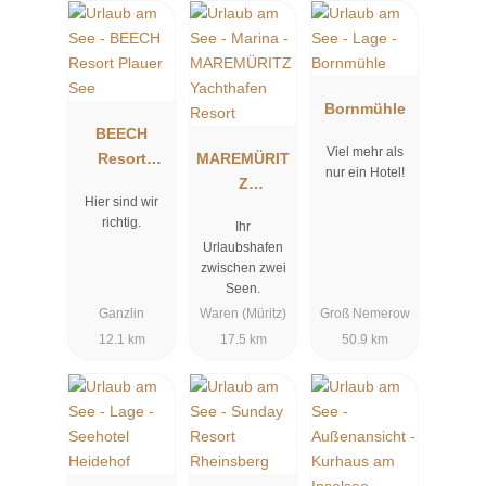
Bornmühle
BEECH
Viel mehr als
Resort
MAREMÜRIT
nur ein Hotel!
Plauer See
Z
Hier sind wir
Yachthafen
richtig.
Ihr
Resort
Urlaubshafen
zwischen zwei
Seen.
Ganzlin
Waren (Müritz)
Groß Nemerow
12.1 km
17.5 km
50.9 km