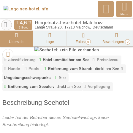
Menu
Ringelnatz-Inselhotel Malchow
Lange Straße 20
17213
Malchow
Deutschland
2 Bew.
Übersicht
Lage
Fotos
Bewertungen
0
2
Klassifizierung
Hotel unmittelbar am See
Preisniveau
Hunde
Pools
Entfernung zum Strand:
direkt am See
Umgebungsschwerpunkt:
See
Entfernung zum Seeufer:
direkt am See
Verpflegung
Beschreibung Seehotel
Leider hat der Betreiber dieses Seehotel-Eintrags keine
Beschreibung hinterlegt.