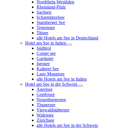
Nordrhein-Westfalen
Rheinland-Pfalz
Sachsen
Scharmützelsee
Starnberger See
Tegernsee
Titisee
alle Hotels am See in Deutschland
Hotel am See in Italien
Südtirol
Comer see
Gardasee
Iseosee
Kalterer See
Lago Maggiore
alle Hotels am See in Italien
Hotel am See in der Schweiz
Ägerisee
Genfersee
Neuenburgersee
Thunersee
Vierwaldstättersee
Walensee
Zürichsee
alle Hotels am See in der Schweiz