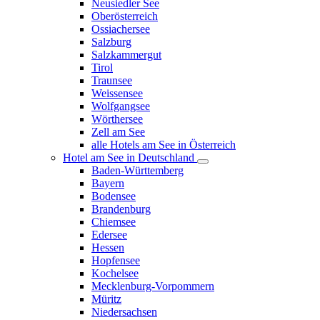
Neusiedler See
Oberösterreich
Ossiachersee
Salzburg
Salzkammergut
Tirol
Traunsee
Weissensee
Wolfgangsee
Wörthersee
Zell am See
alle Hotels am See in Österreich
Hotel am See in Deutschland
Baden-Württemberg
Bayern
Bodensee
Brandenburg
Chiemsee
Edersee
Hessen
Hopfensee
Kochelsee
Mecklenburg-Vorpommern
Müritz
Niedersachsen