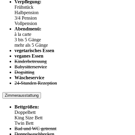
Verpflegung:
Frühstück
Halbpension
3/4 Pension
Vollpension
Abendmenü:
à la carte
3 bis 5 Gänge
mehr als 5 Gänge
vegetarisches Essen
veganes Essen
Kinderbetreuung
Babysitterservice
Dogsitting
Wäscheservice
24-Stunden Rezeption
Zimmerausstattung
Bettgrößen:
Doppelbett
King Size Bett
Twin Bett
Bad und WC getrennt
Doppelwaschbecken