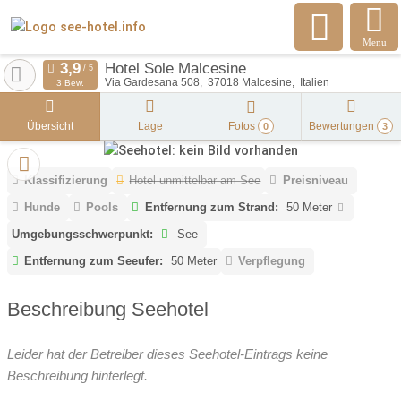
Menu
Hotel Sole Malcesine
Via Gardesana 508
37018
Malcesine
Italien
3 Bew.
Übersicht
Lage
Fotos
Bewertungen
0
3
Klassifizierung
Hotel unmittelbar am See
Preisniveau
Hunde
Pools
Entfernung zum Strand:
50 Meter
Umgebungsschwerpunkt:
See
Entfernung zum Seeufer:
50 Meter
Verpflegung
Beschreibung Seehotel
Leider hat der Betreiber dieses Seehotel-Eintrags keine
Beschreibung hinterlegt.