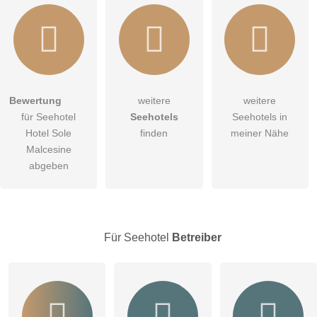
Bewertung
weitere
weitere
Hiermit akzeptiere ich die
AGB
.
für Seehotel
Seehotels
Seehotels in
Hotel Sole
finden
meiner Nähe
Die
Datenschutzerklärung
habe ich zur Kenntnis genommen.
Malcesine
abgeben
öffentliche Frage stellen
Abbrechen
Hinweis:
Bitte beachten Sie, öffentliche Fragen sind
für alle
Besucher sichtbar
.
Für Seehotel
Betreiber
Klicken Sie hier um eine
individuelle Frage
an den
Seehotel-Eintrag zu stellen
.