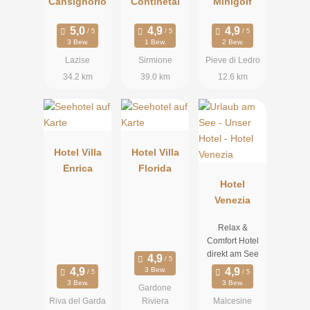
Cansignorio
Continetal
Minigolf
3 Bew.
1 Bew.
2 Bew.
Lazise
Sirmione
Pieve di Ledro
34.2 km
39.0 km
12.6 km
Hotel Villa
Hotel Villa
Enrica
Florida
Hotel
Venezia
Relax &
Comfort Hotel
direkt am See
3 Bew.
3 Bew.
3 Bew.
Gardone
Riva del Garda
Riviera
Malcesine