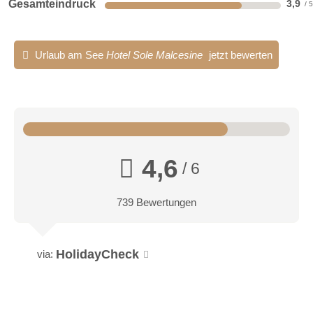
Gesamteindruck
3,9
Urlaub am See
Hotel Sole Malcesine
jetzt bewerten
4,6
/ 6
739 Bewertungen
HolidayCheck
via: