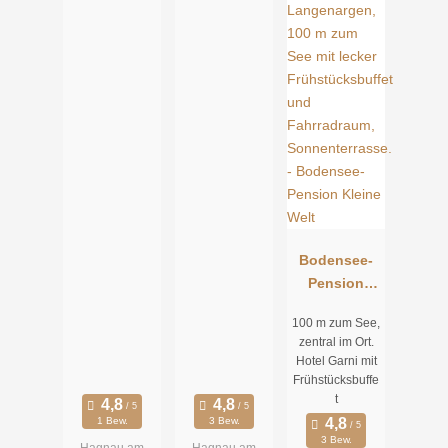
straße 22
Bodensee-
Pension
Kleine Welt
100 m zum See,
zentral im Ort.
Hotel Garni mit
Frühstücksbuffe
t
1 Bew.
3 Bew.
3 Bew.
Hagnau am
Hagnau am