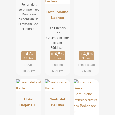
Ferien dort
verbringen, wo
Hotel Marina
Davos am
Lachen
Schönsten ist.
Direkt am See,
Die Erlebnis-
mit Blick auf
und
Gastronomieme
ile am
Zürichsee
27 Bew.
3 Bew.
3 Bew.
Davos
Lachen
Immenstaad
106.2 km
63.9 km
7.6 km
Hotel
Seehotel
Hagenauer
BelRiva
SeeperleSee