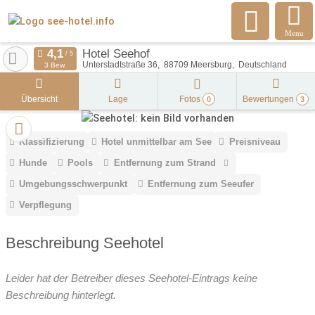
Menu
Hotel Seehof
Unterstadtstraße 36
88709
Meersburg
Deutschland
3 Bew.
Übersicht
Lage
Fotos
Bewertungen
0
3
Klassifizierung
Hotel unmittelbar am See
Preisniveau
Hunde
Pools
Entfernung zum Strand
Umgebungsschwerpunkt
Entfernung zum Seeufer
Verpflegung
Beschreibung Seehotel
Leider hat der Betreiber dieses Seehotel-Eintrags keine
Beschreibung hinterlegt.