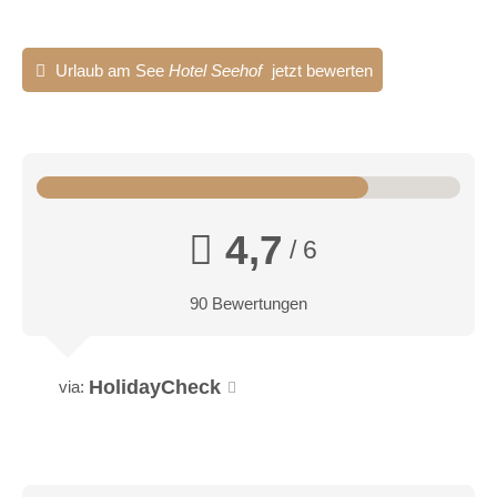
Urlaub am See
Hotel Seehof
jetzt bewerten
4,7
/ 6
90 Bewertungen
HolidayCheck
via: