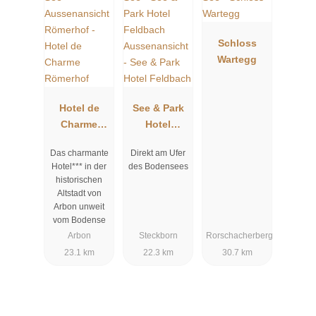
Schloss
Wartegg
Hotel de
See & Park
Charme
Hotel
Römerhof
Feldbach
Das charmante
Direkt am Ufer
Hotel*** in der
des Bodensees
historischen
Altstadt von
Arbon unweit
vom Bodense
Arbon
Steckborn
Rorschacherberg
23.1 km
22.3 km
30.7 km