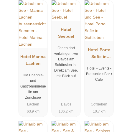
Hotel
Seebüel
Ferien dort
Hotel Porto
verbringen, wo
Hotel Marina
Sofie in
Davos am
Lachen
Gottlieben
Schönsten ist.
Hotel • Events •
Direkt am See,
Brasserie • Bar •
Die Erlebnis-
mit Blick auf
Cafe
und
Gastronomieme
ile am
Zürichsee
Lachen
Davos
Gottlieben
63.9 km
106.2 km
10.7 km