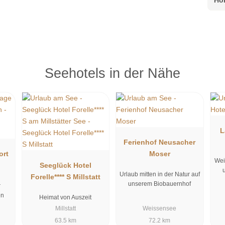
Seehotels in der Nähe
L
Ferienhof Neusacher
ort
Moser
Wei
Seeglück Hotel
Urlaub mitten in der Natur auf
Forelle**** S Millstatt
unserem Biobauernhof
r
en
Heimat von Auszeit
Millstatt
Weissensee
63.5 km
72.2 km