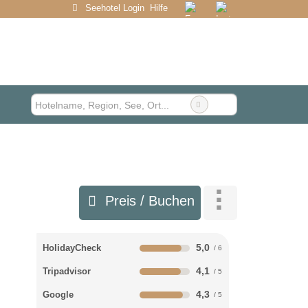
Seehotel Login
Hilfe
Preis / Buchen
5,0
HolidayCheck
4,1
Tripadvisor
4,3
Google