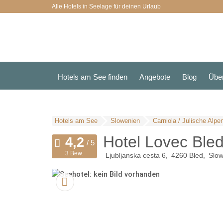
Alle Hotels in Seelage für deinen Urlaub
Hotels am See finden
Angebote
Blog
Übe
Hotels am See
Slowenien
Carniola / Julische Alpe
Hotel Lovec Ble
3 Bew.
Ljubljanska cesta 6
4260
Bled
Slow