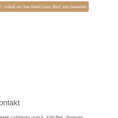
Urlaub am See
Hotel Lovec Bled
jetzt bewerten
ontakt
resse:
Ljubljanska cesta 6
4260
Bled
Slowenien