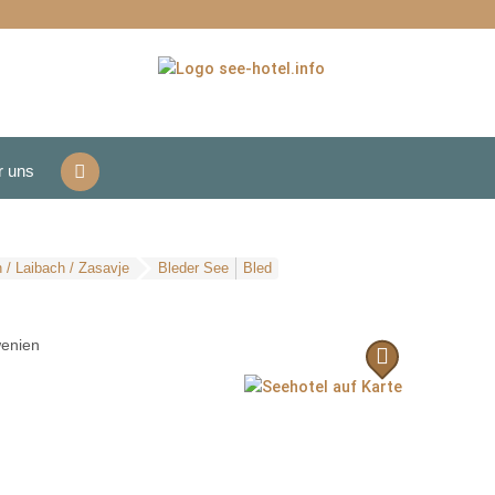
r uns
n / Laibach / Zasavje
Bleder See
Bled
d
enien