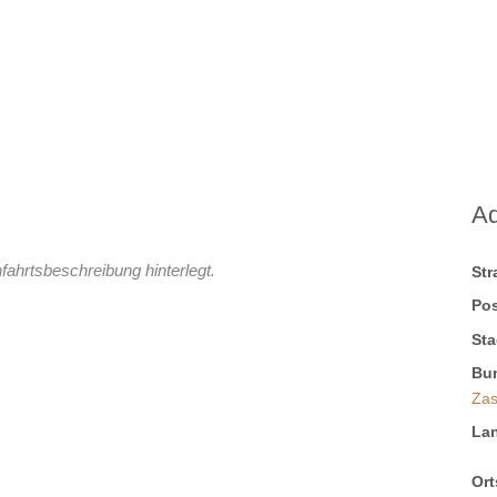
A
fahrtsbeschreibung hinterlegt.
St
Pos
Sta
Bu
Zas
La
Ort