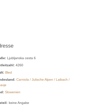
dresse
raße:
Ljubljanska cesta 6
tleitzahl:
4260
dt:
Bled
ndesland:
Carniola / Julische Alpen / Laibach /
avje
nd:
Slowenien
steil:
keine Angabe