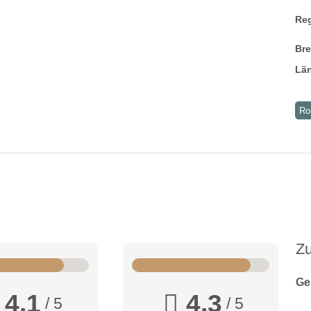
Re
Br
Lä
Ro
Z
Ge
4,1
4,3
/ 5
/ 5