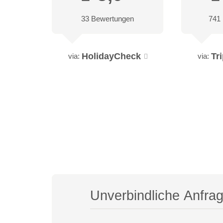
33 Bewertungen
741
HolidayCheck
Tr
via:
via:
Unverbindliche Anfra