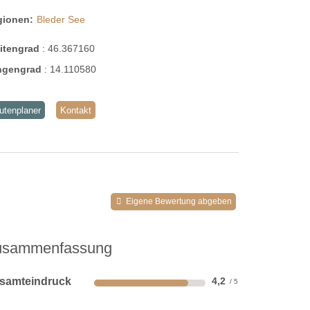
gionen:
Bleder See
eitengrad
:
46.367160
ngengrad
:
14.110580
utenplaner
Kontakt
Eigene Bewertung abgeben
usammenfassung
samteindruck
4,2