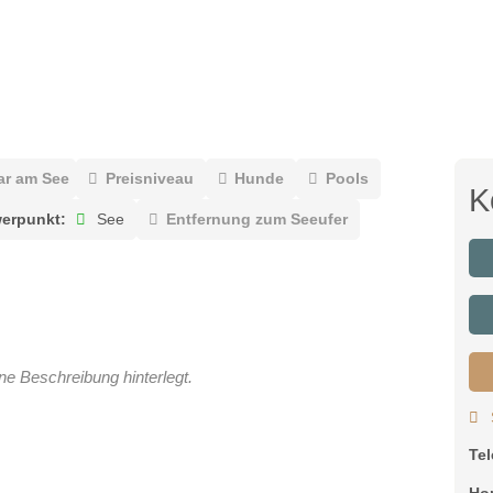
ar am See
Preisniveau
Hunde
Pools
K
erpunkt:
See
Entfernung zum Seeufer
ne Beschreibung hinterlegt.
Te
Ho