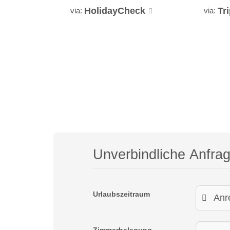
HolidayCheck
Tr
via:
via:
Unverbindliche Anfra
Urlaubszeitraum
Zimmerbelegung