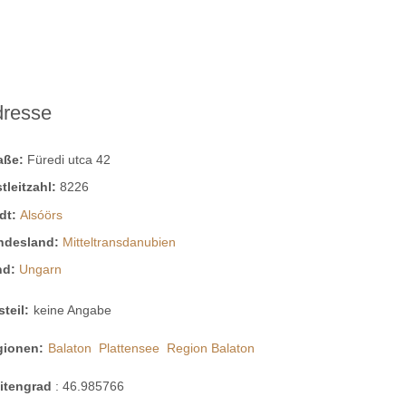
dresse
raße:
Füredi utca 42
tleitzahl:
8226
dt:
Alsóörs
ndesland:
Mitteltransdanubien
nd:
Ungarn
steil:
keine Angabe
gionen:
Balaton
Plattensee
Region Balaton
eitengrad
:
46.985766