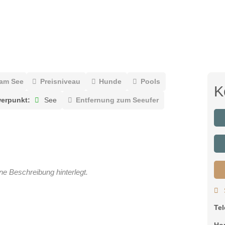
 am See
Preisniveau
Hunde
Pools
K
erpunkt:
See
Entfernung zum Seeufer
ne Beschreibung hinterlegt.
Te
Ho