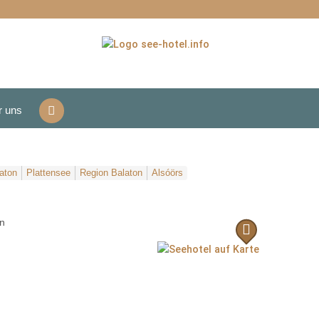
r uns
aton
Plattensee
Region Balaton
Alsóörs
n