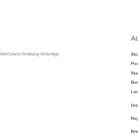
A
fahrtsbeschreibung hinterlegt.
St
Pos
Sta
Bu
La
Ort
Re
Br