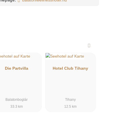
Die Partvilla
Hotel Club Tihany
Balatonboglár
Tihany
33.3 km
12.5 km