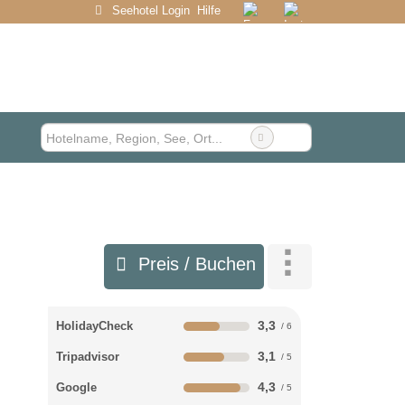
Seehotel Login
Hilfe
Preis / Buchen
3,3
HolidayCheck
3,1
Tripadvisor
4,3
Google