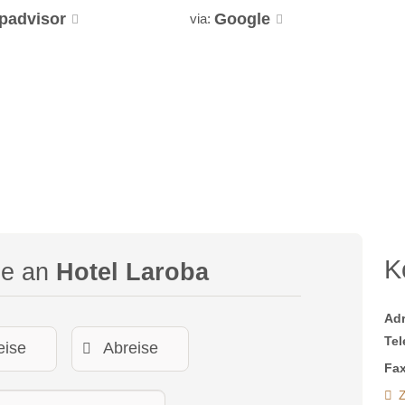
ipadvisor
Google
via:
K
ge an
Hotel Laroba
Ad
Tel
Fax
Z