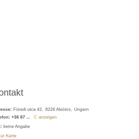
ontakt
resse:
Füredi utca 42
8226
Alsóörs
Ungarn
efon:
+36 87 ...
anzeigen
:
keine Angabe
ur Karte