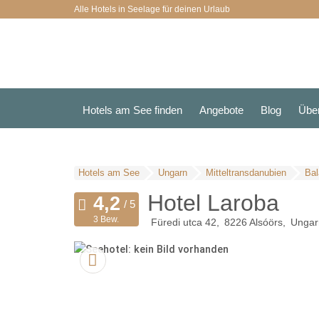
Alle Hotels in Seelage für deinen Urlaub
Hotels am See finden
Angebote
Blog
Übe
Hotels am See
Ungarn
Mitteltransdanubien
Bal
Hotel Laroba
3 Bew.
Füredi utca 42
8226
Alsóörs
Ungar