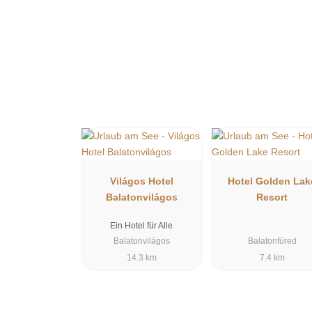
Világos Hotel
Hotel Golden Lak
Balatonvilágos
Resort
Ein Hotel für Alle
Balatonvilágos
Balatonfüred
14.3 km
7.4 km