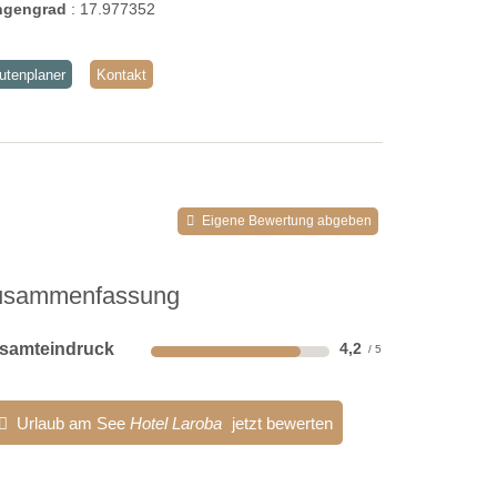
ngengrad
:
17.977352
utenplaner
Kontakt
Eigene Bewertung abgeben
usammenfassung
samteindruck
4,2
Urlaub am See
Hotel Laroba
jetzt bewerten