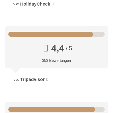
HolidayCheck
via:
4,4
/ 5
353 Bewertungen
Tripadvisor
via: