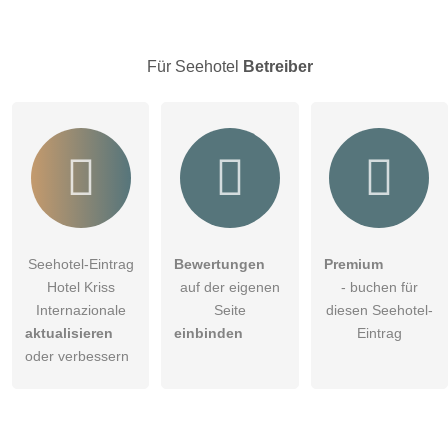
Besucher sichtbar
.
Klicken Sie hier um eine
individuelle Frage
an den
Seehotel-Eintrag zu stellen
.
Für Seehotel
Betreiber
Seehotel-Eintrag
Bewertungen
Premium
Hotel Kriss
auf der eigenen
- buchen für
Internazionale
Seite
diesen Seehotel-
aktualisieren
einbinden
Eintrag
oder verbessern