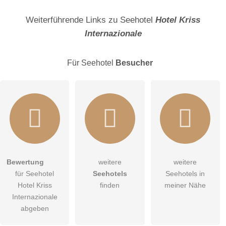
Name
Weiterführende Links zu Seehotel
Hotel Kriss
Internazionale
E-Mail-Adresse (wird nicht veröffentlicht)
Für Seehotel
Besucher
Hiermit akzeptiere ich die
AGB
.
Bewertung
weitere
weitere
für Seehotel
Seehotels
Seehotels in
Die
Datenschutzerklärung
habe ich zur Kenntnis genommen.
Hotel Kriss
finden
meiner Nähe
Internazionale
öffentliche Frage stellen
Abbrechen
abgeben
Hinweis:
Bitte beachten Sie, öffentliche Fragen sind
für alle