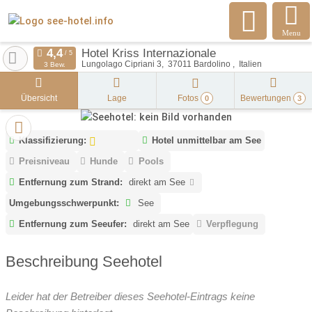
Menu
Hotel Kriss Internazionale
Lungolago Cipriani 3
37011
Bardolino
Italien
3 Bew.
Übersicht
Lage
Fotos
Bewertungen
0
3
Klassifizierung:
Hotel unmittelbar am See
Preisniveau
Hunde
Pools
Entfernung zum Strand:
direkt am See
Umgebungsschwerpunkt:
See
Entfernung zum Seeufer:
direkt am See
Verpflegung
Beschreibung Seehotel
Leider hat der Betreiber dieses Seehotel-Eintrags keine