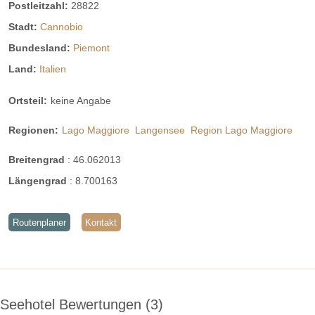
Postleitzahl:
28822
Stadt:
Cannobio
Bundesland:
Piemont
Land:
Italien
Ortsteil:
keine Angabe
Regionen:
Lago Maggiore
Langensee
Region Lago Maggiore
Breitengrad
:
46.062013
Längengrad
:
8.700163
Routenplaner
Kontakt
Seehotel Bewertungen
3