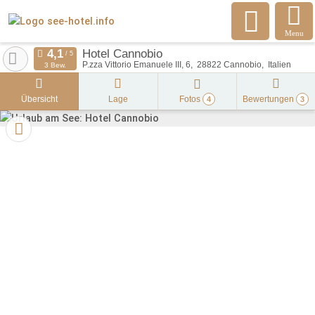
Menu
Hotel Cannobio
P.zza Vittorio Emanuele III, 6
28822
Cannobio
Italien
3 Bew.
Übersicht
Lage
Fotos
Bewertungen
4
3