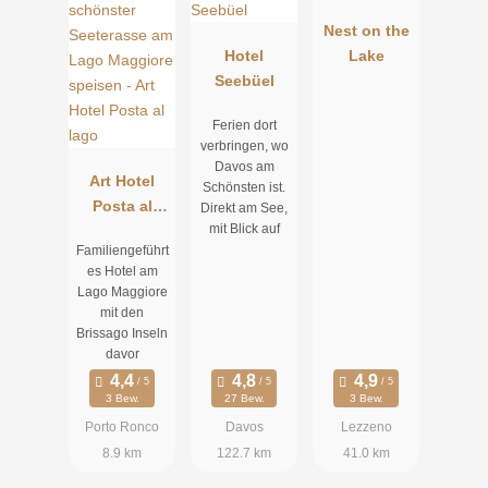
Nest on the
Hotel
Lake
Seebüel
Ferien dort
verbringen, wo
Davos am
Art Hotel
Schönsten ist.
Posta al
Direkt am See,
mit Blick auf
lago
Familiengeführt
es Hotel am
Lago Maggiore
mit den
Brissago Inseln
davor
3 Bew.
27 Bew.
3 Bew.
Porto Ronco
Davos
Lezzeno
8.9 km
122.7 km
41.0 km