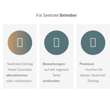
Hinweis:
Bitte beachten Sie, öffentliche Fragen sind
für alle
Besucher sichtbar
.
Für Seehotel
Betreiber
Klicken Sie hier um eine
individuelle Frage
an den
Seehotel-Eintrag zu stellen
.
Seehotel-Eintrag
Bewertungen
Premium
Hotel Cannobio
auf der eigenen
- buchen für
aktualisieren
Seite
diesen Seehotel-
oder verbessern
einbinden
Eintrag