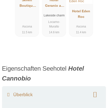
Seven
Hotel
Boutique
Geranio au
Hotel
Lac
Hotel Eden
Lakeside charm
Roc
Locarno-
Ascona
Muralto
Ascona
11.5 km
14.6 km
11.4 km
Eigenschaften Seehotel
Hotel
Cannobio
Überblick
Klassifizierung:
Unterkunftsart:
Hotel