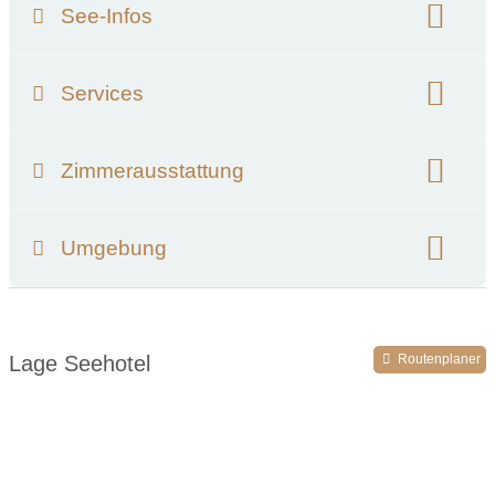
See-Infos
Name des nächsten Sees:
Lago Maggiore
Services
Hotel unmittelbar am See
Verpflegung:
Frühstück
Entfernung zum Seeufer:
direkt am See
Zimmerausstattung
Wassertemperatur im Hochsommer:
23 °C
Bettgrößen:
Twin Bett
Umgebung
Umgebungsschwerpunkt:
See
Lage Seehotel
Routenplaner