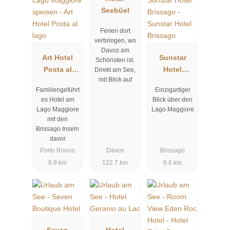
Seebüel
Ferien dort
verbringen, wo
Davos am
Art Hotel
Sunstar
Schönsten ist.
Posta al
Hotel
Direkt am See,
mit Blick auf
lago
Brissago
Familiengeführt
Einzigartiger
es Hotel am
Blick über den
Lago Maggiore
Lago Maggiore
mit den
Brissago Inseln
davor
Porto Ronco
Davos
Brissago
8.9 km
122.7 km
6.6 km