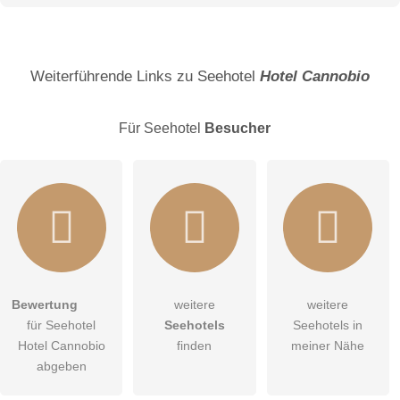
Name
Weiterführende Links zu Seehotel
Hotel Cannobio
Für Seehotel
Besucher
E-Mail-Adresse (wird nicht veröffentlicht)
Bewertung
weitere
weitere
Hiermit akzeptiere ich die
AGB
.
für Seehotel
Seehotels
Seehotels in
Hotel Cannobio
finden
meiner Nähe
Die
Datenschutzerklärung
habe ich zur Kenntnis genommen.
abgeben
öffentliche Frage stellen
Abbrechen