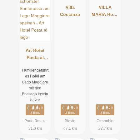
Villa
VILLA
Costanza
MARIA Hotel
Residence
Art Hotel
Posta al
lago
Familiengeführt
es Hotel am
Lago Maggiore
mit den
Brissago Inseln
davor
3 Bew.
2 Bew.
3 Bew.
Porto Ronco
Blevio
Cannobio
31.0 km
47.1 km
22.7 km