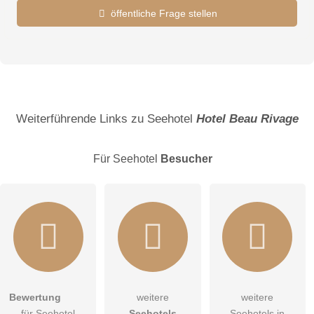
öffentliche Frage stellen
Vorname
Name
Weiterführende Links zu Seehotel
Hotel Beau Rivage
Für Seehotel
Besucher
E-Mail-Adresse (wird nicht veröffentlicht)
Bewertung
weitere
weitere
Hiermit akzeptiere ich die
AGB
.
für Seehotel
Seehotels
Seehotels in