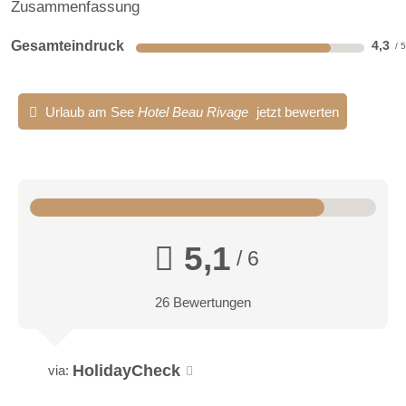
Zusammenfassung
Gesamteindruck
4,3
Urlaub am See
Hotel Beau Rivage
jetzt bewerten
5,1
/ 6
26 Bewertungen
HolidayCheck
via: