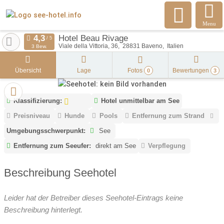
Menu
Hotel Beau Rivage
Viale della Vittoria, 36
28831
Baveno
Italien
3 Bew.
Übersicht
Lage
Fotos
Bewertungen
0
3
Klassifizierung:
Hotel unmittelbar am See
Preisniveau
Hunde
Pools
Entfernung zum Strand
Umgebungsschwerpunkt:
See
Entfernung zum Seeufer:
direkt am See
Verpflegung
Beschreibung Seehotel
Leider hat der Betreiber dieses Seehotel-Eintrags keine
Beschreibung hinterlegt.