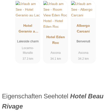
Hotel
Albergo
Geranio au
Carcani
Lac
Hotel Eden
Lakeside charm
Benvenuti
Roc
Locarno-
Muralto
Ascona
Ascona
37.3 km
34.1 km
34.2 km
Eigenschaften Seehotel
Hotel Beau
Rivage