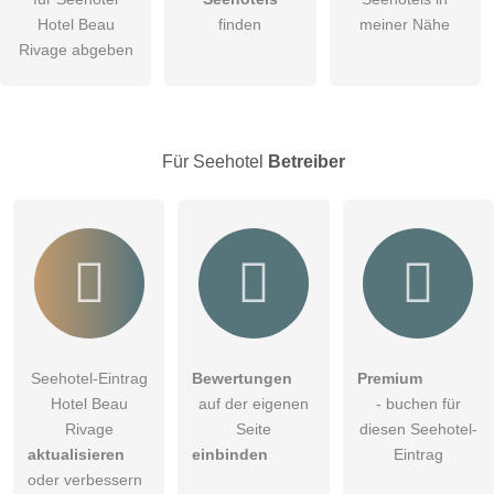
Hotel Beau
finden
meiner Nähe
Die
Datenschutzerklärung
habe ich zur Kenntnis genommen.
Rivage abgeben
öffentliche Frage stellen
Abbrechen
Hinweis:
Bitte beachten Sie, öffentliche Fragen sind
für alle
Besucher sichtbar
.
Für Seehotel
Betreiber
Klicken Sie hier um eine
individuelle Frage
an den
Seehotel-Eintrag zu stellen
.
Seehotel-Eintrag
Bewertungen
Premium
Hotel Beau
auf der eigenen
- buchen für
Rivage
Seite
diesen Seehotel-
aktualisieren
einbinden
Eintrag
oder verbessern