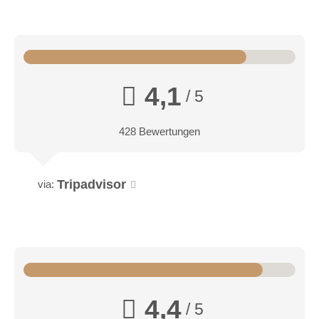
4,1
/ 5
428 Bewertungen
Tripadvisor
via:
4,4
/ 5