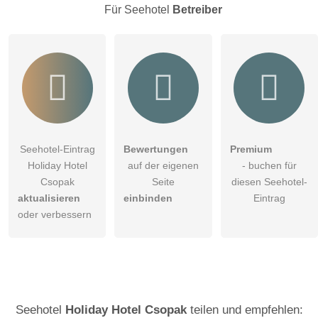
Besucher sichtbar
.
Für Seehotel
Betreiber
Klicken Sie hier um eine
individuelle Frage
an den
Seehotel-Eintrag zu stellen
.
Seehotel-Eintrag
Bewertungen
Premium
Holiday Hotel
auf der eigenen
- buchen für
Csopak
Seite
diesen Seehotel-
aktualisieren
einbinden
Eintrag
oder verbessern
Seehotel
Holiday Hotel Csopak
teilen und empfehlen: