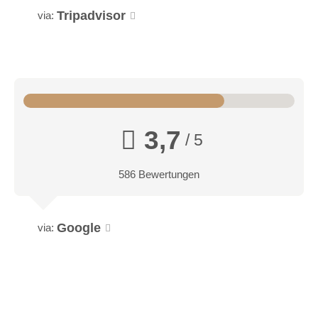
Tripadvisor
via:
3,7
/ 5
586 Bewertungen
Google
via: