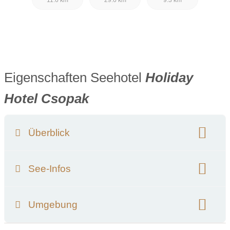
Eigenschaften Seehotel
Holiday
Hotel Csopak
Überblick
Klassifizierung:
See-Infos
Name des nächsten Sees:
Plattensee
Umgebung
Wassertemperatur im Hochsommer:
25 °C