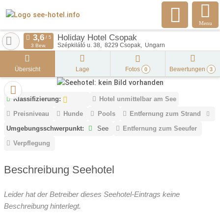
Menu
Holiday Hotel Csopak
Szépkilátó u. 38
8229
Csopak
Ungarn
3 Bew.
Übersicht
Lage
Fotos
Bewertungen
0
3
Klassifizierung:
Hotel unmittelbar am See
Preisniveau
Hunde
Pools
Entfernung zum Strand
Umgebungsschwerpunkt:
See
Entfernung zum Seeufer
Verpflegung
Beschreibung Seehotel
Leider hat der Betreiber dieses Seehotel-Eintrags keine
Beschreibung hinterlegt.