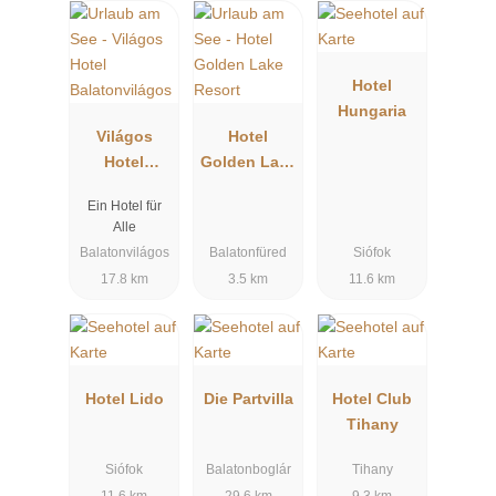
Hotel
Hungaria
Világos
Hotel
Hotel
Golden Lake
Balatonvilág
Resort
Ein Hotel für
os
Alle
Balatonvilágos
Balatonfüred
Siófok
17.8 km
3.5 km
11.6 km
Hotel Lido
Die Partvilla
Hotel Club
Tihany
Siófok
Balatonboglár
Tihany
11.6 km
29.6 km
9.3 km