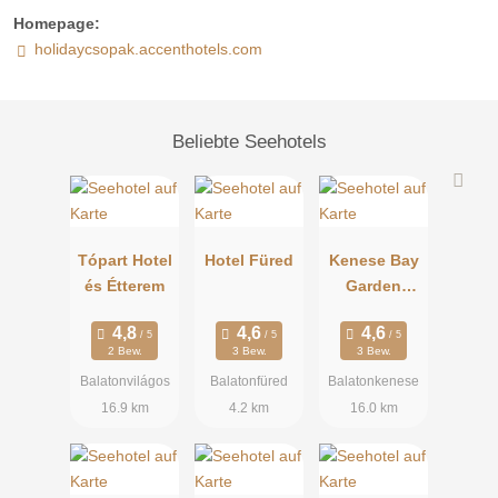
Homepage:
holidaycsopak.accenthotels.com
Beliebte Seehotels
Tópart Hotel
Hotel Füred
Kenese Bay
és Étterem
Garden
Resort
2 Bew.
3 Bew.
3 Bew.
Balatonvilágos
Balatonfüred
Balatonkenese
16.9 km
4.2 km
16.0 km