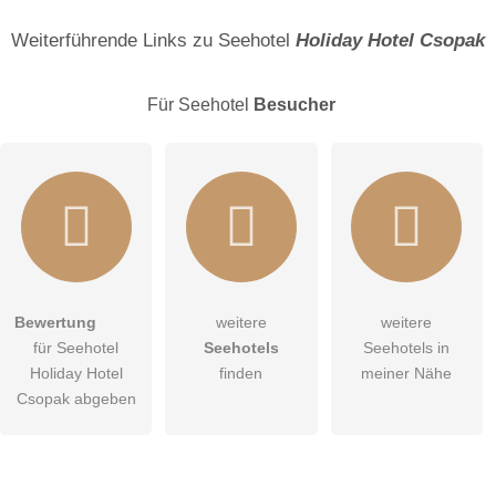
Name
Weiterführende Links zu Seehotel
Holiday Hotel Csopak
Für Seehotel
Besucher
E-Mail-Adresse (wird nicht veröffentlicht)
Bewertung
weitere
weitere
Hiermit akzeptiere ich die
AGB
.
für Seehotel
Seehotels
Seehotels in
Holiday Hotel
finden
meiner Nähe
Die
Datenschutzerklärung
habe ich zur Kenntnis genommen.
Csopak abgeben
öffentliche Frage stellen
Abbrechen
Hinweis:
Bitte beachten Sie, öffentliche Fragen sind
für alle