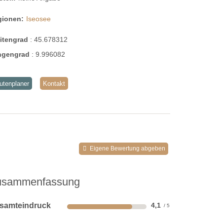
gionen:
Iseosee
eitengrad
:
45.678312
ngengrad
:
9.996082
utenplaner
Kontakt
Eigene Bewertung abgeben
usammenfassung
samteindruck
4,1