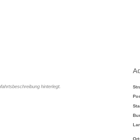
A
fahrtsbeschreibung hinterlegt.
St
Pos
Sta
Bu
La
Ort