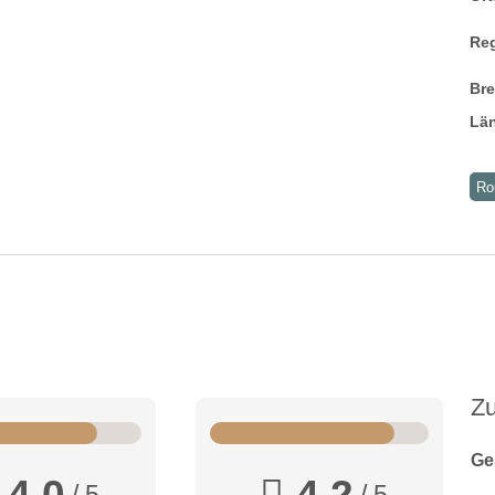
Re
Br
Lä
Ro
Z
Ge
4,0
4,2
/ 5
/ 5