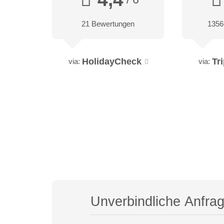
21 Bewertungen
1356
HolidayCheck
Tr
via:
via:
Unverbindliche Anfra