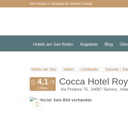
Alle Hotels in Seelage für deinen Urlaub
Hotels am See finden
Angebote
Blog
Übe
Hotels am See
Italien
Lombardei
Iseosee
Sar
Cocca Hotel Roy
3 Bew.
Via Predore 75
24067
Sarnico
Itali