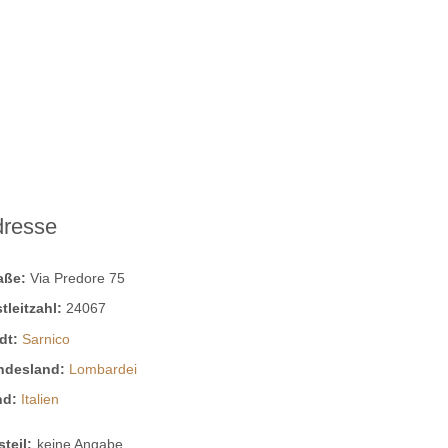
dresse
raße:
Via Predore 75
tleitzahl:
24067
dt:
Sarnico
ndesland:
Lombardei
nd:
Italien
steil:
keine Angabe