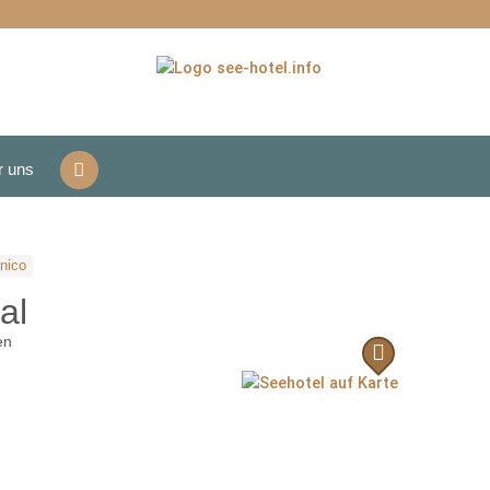
r uns
nico
al
en