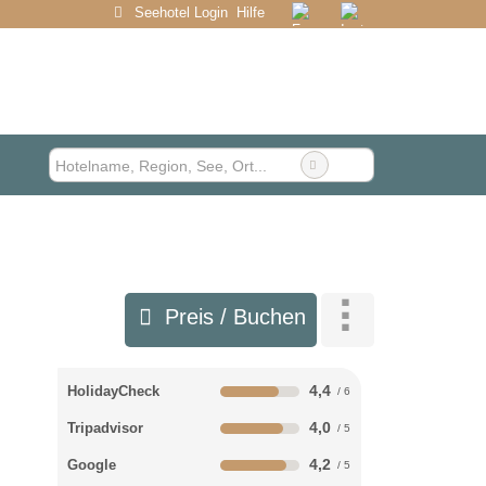
Seehotel Login
Hilfe
Preis / Buchen
4,4
HolidayCheck
4,0
Tripadvisor
4,2
Google