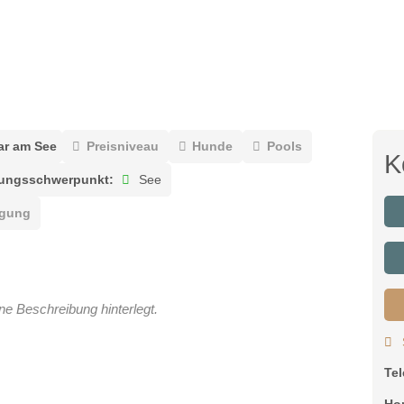
ar am See
Preisniveau
Hunde
Pools
K
ngsschwerpunkt:
See
egung
ne Beschreibung hinterlegt.
Te
Ho