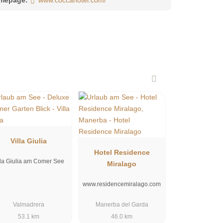
Villa Giulia
Hotel Residence
lla Giulia am Comer See
Miralago
www.residencemiralago.com
Valmadrera
Manerba del Garda
53.1 km
46.0 km