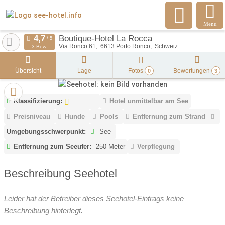
Menu
Boutique-Hotel La Rocca
Via Ronco 61
6613
Porto Ronco
Schweiz
3 Bew.
Übersicht
Lage
Fotos
Bewertungen
0
3
Klassifizierung:
Hotel unmittelbar am See
Preisniveau
Hunde
Pools
Entfernung zum Strand
Umgebungsschwerpunkt:
See
Entfernung zum Seeufer:
250 Meter
Verpflegung
Beschreibung Seehotel
Leider hat der Betreiber dieses Seehotel-Eintrags keine
Beschreibung hinterlegt.