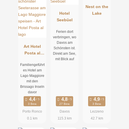
Nest on the
Hotel
Lake
Seebüel
Ferien dort
verbringen, wo
Davos am
Art Hotel
Schönsten ist.
Posta al
Direkt am See,
mit Blick auf
lago
Familiengeführt
es Hotel am
Lago Maggiore
mit den
Brissago Inseln
davor
3 Bew.
27 Bew.
3 Bew.
Porto Ronco
Davos
Lezzeno
0.1 km
115.3 km
42.7 km