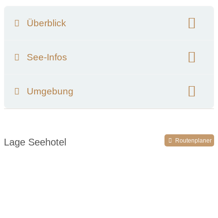
Überblick
Klassifizierung:
See-Infos
Name des nächsten Sees:
Lago Maggiore
Umgebung
Entfernung zum Seeufer:
250 Meter
Umgebungsschwerpunkt:
See
Wassertemperatur im Hochsommer:
23 °C
Lage Seehotel
Routenplaner