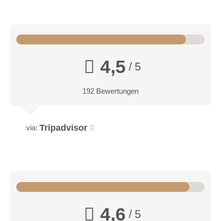
4,5
/ 5
192 Bewertungen
Tripadvisor
via:
4,6
/ 5