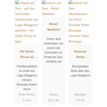
Hotel
Seebüel
Ferien dort
verbringen, wo
Davos am
Art Hotel
Sunstar
Schönsten ist.
Posta al
Hotel
Direkt am See,
mit Blick auf
lago
Brissago
Familiengeführt
Einzigartiger
es Hotel am
Blick über den
Lago Maggiore
Lago Maggiore
mit den
Brissago Inseln
davor
Porto Ronco
Davos
Brissago
0.1 km
115.3 km
2.4 km