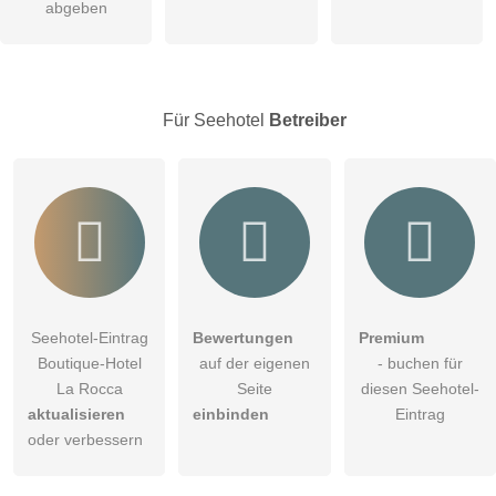
abgeben
Hinweis:
Bitte beachten Sie, öffentliche Fragen sind
für alle
Besucher sichtbar
.
Klicken Sie hier um eine
individuelle Frage
an den
Seehotel-Eintrag zu stellen
.
Für Seehotel
Betreiber
Seehotel-Eintrag
Bewertungen
Premium
Boutique-Hotel
auf der eigenen
- buchen für
La Rocca
Seite
diesen Seehotel-
aktualisieren
einbinden
Eintrag
oder verbessern