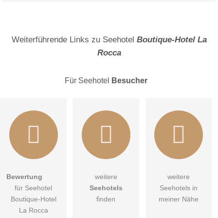
Name
Weiterführende Links zu Seehotel
Boutique-Hotel La
Rocca
E-Mail-Adresse (wird nicht veröffentlicht)
Für Seehotel
Besucher
Hiermit akzeptiere ich die
AGB
.
Bewertung
weitere
weitere
für Seehotel
Seehotels
Seehotels in
Die
Datenschutzerklärung
habe ich zur Kenntnis genommen.
Boutique-Hotel
finden
meiner Nähe
La Rocca
öffentliche Frage stellen
Abbrechen